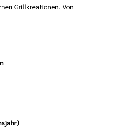
rnen Grillkreationen. Von
ln
nsjahr)